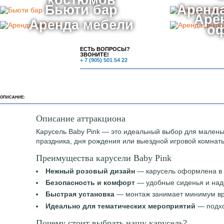
костюмов
Бьюти бар
Аренда
Аре
Аренда мебели
о
ЕСТЬ ВОПРОСЫ?
ЗВОНИТЕ!
+ 7 (905) 501 54 22
ОПИСАНИЕ:
Описание аттракциона
Карусель Baby Pink — это идеальный выбор для малень
праздника, дня рождения или выездной игровой комнаты
Преимущества карусели Baby Pink
Нежный розовый дизайн
— карусель оформлена в р
Безопасность и комфорт
— удобные сиденья и над
Быстрая установка
— монтаж занимает минимум вре
Идеально для тематических мероприятий
— подхо
Почему стоит выбрать нашу карусель?