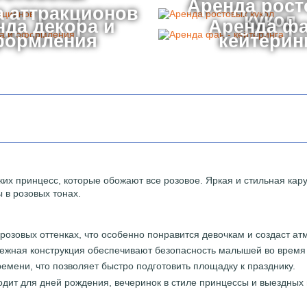
Аренда рос
 аттракционов
кукол
нда декора и
Аренда фа
формления
кейтерин
ких принцесс, которые обожают все розовое. Яркая и стильная ка
 в розовых тонах.
озовых оттенках, что особенно понравится девочкам и создаст ат
ежная конструкция обеспечивают безопасность малышей во время 
мени, что позволяет быстро подготовить площадку к празднику.
дит для дней рождения, вечеринок в стиле принцессы и выездных 