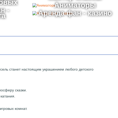
товых
Аниматоры
н -
Аренда фан - казино
га
русель станет настоящим украшением любого детского
мосферу сказки.
катания.
игровых комнат.