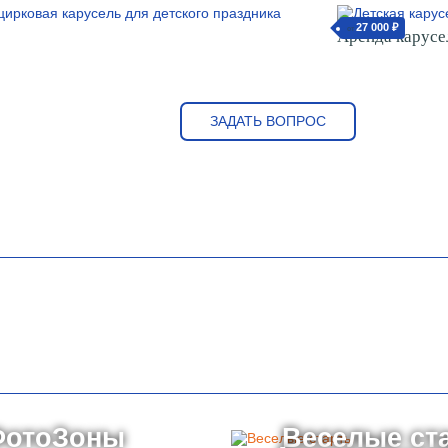
27 000 ₽
от
Аренда карусел
ЗАДАТЬ ВОПРОС
ФотоЗоны
Веселые ст