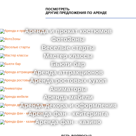
ПОСМОТРЕТЬ
ДРУГИЕ ПРЕДЛОЖЕНИЯ ПО АРЕНДЕ
Аренда и прокат костюмов
ФотоЗоны
Веселые старты
Мастер классы
Бьюти бар
Аренда аттракционов
Аренда ростовых кукол
Аниматоры
Аренда мебели
Аренда декора и оформления
Аренда фан - кейтеринга
Аренда фан - казино