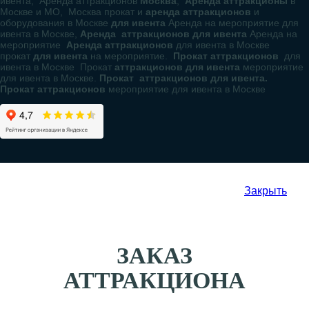
ивента, Аренда аттракционов
Москва
,
Аренда аттракционы
в
Москве и МО, Москва прокат и
аренда аттракционов
и
оборудования в Москве
для ивента
Аренда на мероприятие для
ивента в Москве,
Аренда аттракционов для ивента
Аренда на
мероприятие
Аренда аттракционов
для ивента в Москве
прокат
для ивента
на мероприятие.
Прокат аттракционов
для
ивента в Москве Прокат
аттракционов для ивента
мероприятие
для ивента в Москве.
Прокат аттракционов для ивента.
Прокат аттракционов
мероприятие для ивента в Москве
Закрыть
ЗАКАЗ
АТТРАКЦИОНА