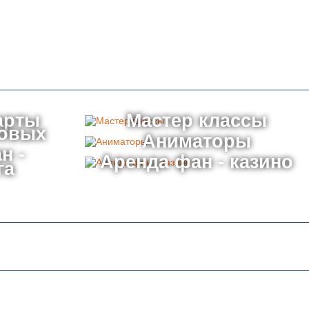
арты
Мастер классы
товых
Аниматоры
н -
Аренда фан - казино
га