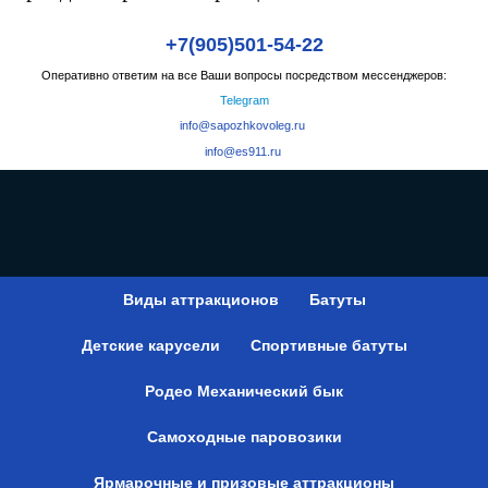
+7(905)501-54-22
Оперативно ответим на все Ваши вопросы посредством мессенджеров:
Telegram
info@sapozhkovoleg.ru
info@es911.ru
Виды аттракционов
Батуты
Детские карусели
Спортивные батуты
Родео Механический бык
Самоходные паровозики
Ярмарочные и призовые аттракционы