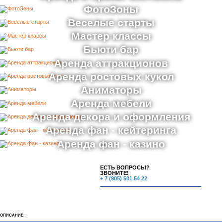
ФотоЗоны
Веселые старты
Мастер классы
Бьюти бар
Аренда аттракционов
Аренда ростовых кукол
Аниматоры
Аренда мебели
Аренда декора и оформления
Аренда фан - кейтеринга
Аренда фан - казино
ЕСТЬ ВОПРОСЫ?
ЗВОНИТЕ!
+ 7 (905) 501 54 22
ОПИСАНИЕ: