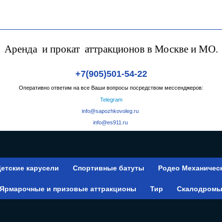
Аренда и прокат аттракционов в Москве и МО.
+7(905)501-54-22
Оперативно ответим на все Ваши вопросы посредством мессенджеров:
Telegram
info@sapozhkovoleg.ru
info@es911.ru
етские карусели
Спортивные батуты
Родео Механичес
Ярмарочные и призовые аттракционы
Тир
Скалодром