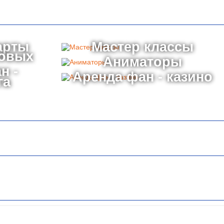
арты
Мастер классы
товых
Аниматоры
н -
Аренда фан - казино
га