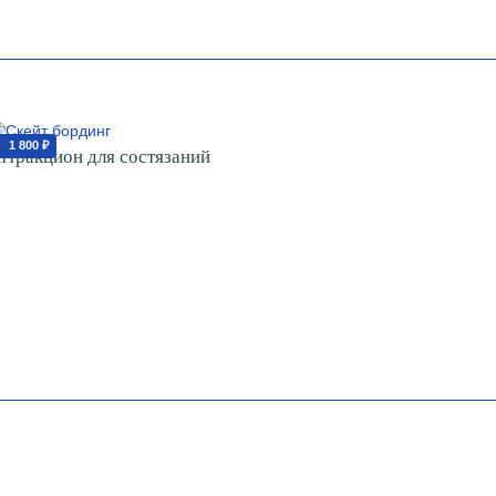
1 800 ₽
от
ттракцион для состязаний