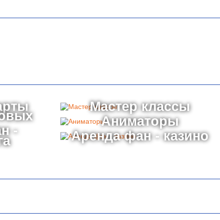
арты
Мастер классы
товых
Аниматоры
н -
Аренда фан - казино
га