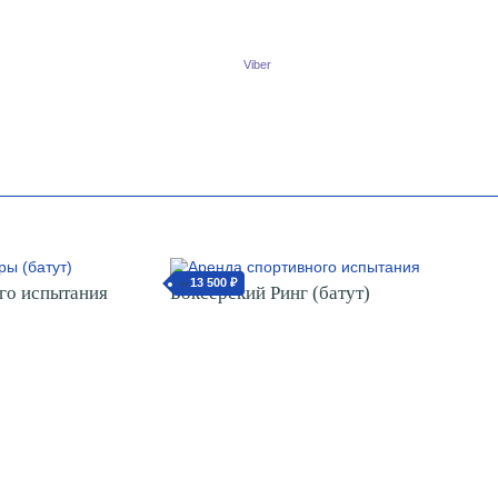
Viber
13 500 ₽
от
го испытания
Боксерский Ринг (батут)