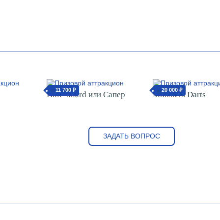
11 700 ₽
20 000 ₽
от
от
Hole-board или Сапер
Monsters Darts
ЗАДАТЬ ВОПРОС