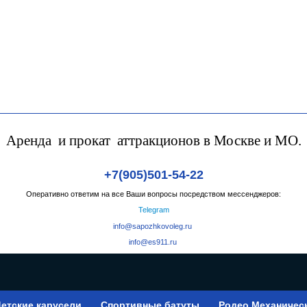
Аренда и прокат аттракционов в Москве и МО.
+7(905)501-54-22
Оперативно ответим на все Ваши вопросы посредством мессенджеров:
Telegram
info@sapozhkovoleg.ru
info@es911.ru
етские карусели
Спортивные батуты
Родео Механичес