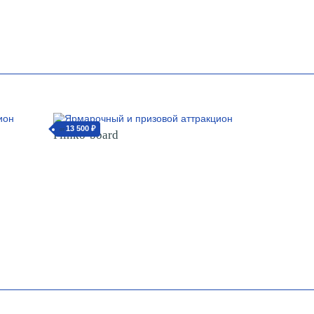
13 500 ₽
от
Plinko-board