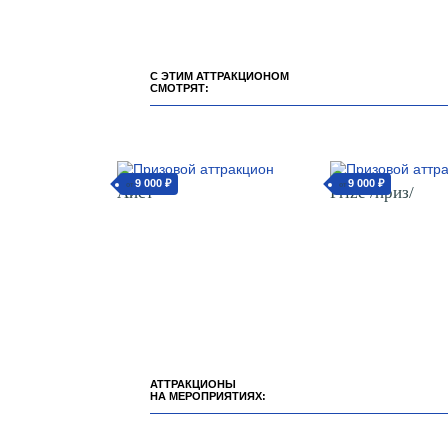
С ЭТИМ АТТРАКЦИОНОМ
СМОТРЯТ:
9 000 ₽
9 000 ₽
от
от
Аист
Prize /приз/
АТТРАКЦИОНЫ
НА МЕРОПРИЯТИЯХ: