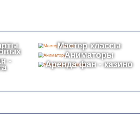
арты
Мастер классы
товых
Аниматоры
н -
Аренда фан - казино
га