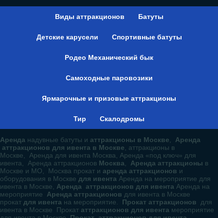
info@sapozhkovoleg.ru
info@es911.ru
Виды аттракционов
Батуты
Детские карусели
Спортивные батуты
Родео Механический бык
Самоходные паровозики
Ярмарочные и призовые аттракционы
Тир
Скалодромы
Аренда
надувные батуты и
аттракционы в Москве
,
Аренда
аттракционов для ивента в Москве
, аттракционы в