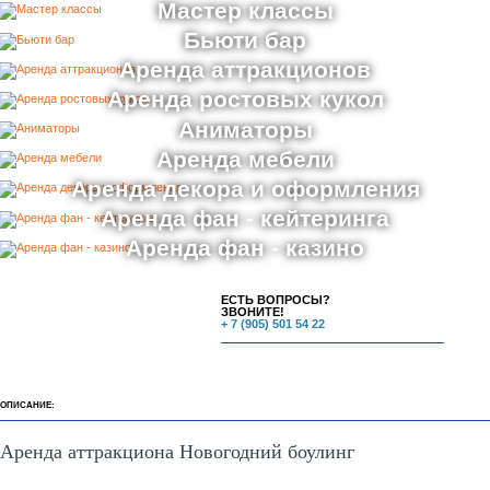
ДРУГИЕ ПРЕДЛОЖЕНИЯ ПО АРЕНДЕ
Аренда и прокат костюмов
ФотоЗоны
Веселые старты
Мастер классы
Бьюти бар
Аренда аттракционов
Аренда ростовых кукол
Аниматоры
Аренда мебели
Аренда декора и оформления
Аренда фан - кейтеринга
Аренда фан - казино
ЕСТЬ ВОПРОСЫ?
ЗВОНИТЕ!
+ 7 (905) 501 54 22