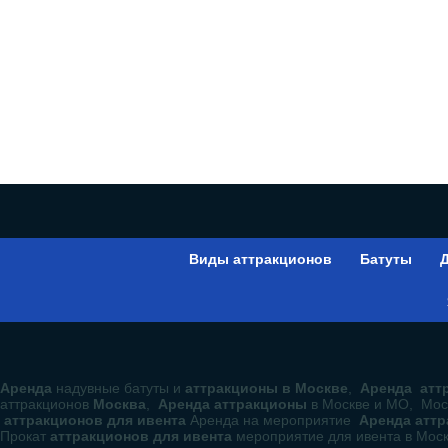
Виды аттракционов
Батуты
Д
Аренда
надувные батуты и
аттракционы в Москве
,
Аренда аттр
аттракционов
Москва
,
Аренда аттракционы
в Москве и МО, Мос
аттракционов для ивента
Аренда на мероприятие
Аренда атт
Прокат
аттракционов для ивента
мероприятие для ивента в Мос