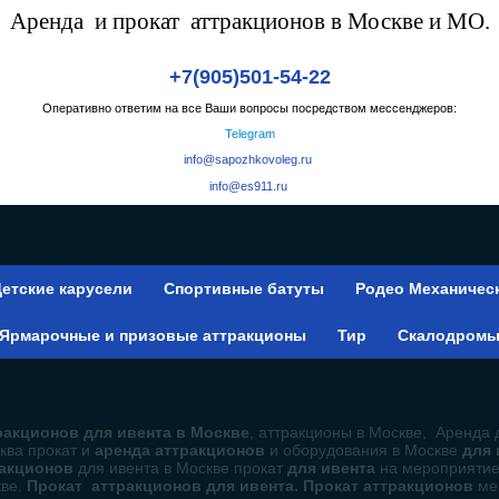
Аренда и прокат аттракционов в Москве и МО.
+7(905)501-54-22
Оперативно ответим на все Ваши вопросы посредством мессенджеров:
Telegram
info@sapozhkovoleg.ru
info@es911.ru
етские карусели
Спортивные батуты
Родео Механичес
Ярмарочные и призовые аттракционы
Тир
Скалодром
акционов для ивента в Москве
, аттракционы в Москве, Аренда 
ква прокат и
аренда аттракционов
и оборудования в Москве
для
ракционов
для ивента в Москве прокат
для ивента
на мероприяти
кве.
Прокат аттракционов для ивента. Прокат аттракционов
ме