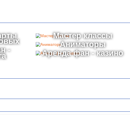
арты
Мастер классы
товых
Аниматоры
н -
Аренда фан - казино
га