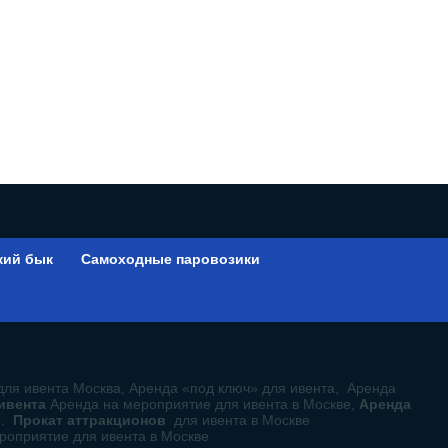
кий бык
Самоходные паровозики
ы
для ивента Москва, Аренда «под ключ» для ивента, Аренда
 ивента
Аренда на мероприятие для ивента в Москве,
Аренда
е.
Прокат аттракционов
для ивента в Москве
роприятие для ивента в Москве