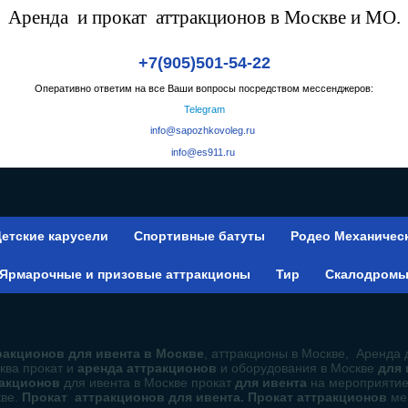
Аренда и прокат аттракционов в Москве и МО.
+7(905)501-54-22
Оперативно ответим на все Ваши вопросы посредством мессенджеров:
Telegram
info@sapozhkovoleg.ru
info@es911.ru
етские карусели
Спортивные батуты
Родео Механичес
Ярмарочные и призовые аттракционы
Тир
Скалодром
акционов для ивента в Москве
, аттракционы в Москве, Аренда 
ква прокат и
аренда аттракционов
и оборудования в Москве
для
ракционов
для ивента в Москве прокат
для ивента
на мероприяти
кве.
Прокат аттракционов для ивента. Прокат аттракционов
ме