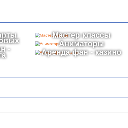
арты
Мастер классы
товых
Аниматоры
н -
Аренда фан - казино
га