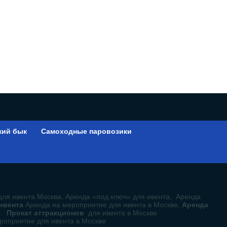
кий бык
Самоходные паровозики
ы
для ивента Москва, Аренда «под ключ» для ивента, Аренда
 ивента
Аренда на мероприятие для ивента в Москве,
Аренда
е.
Прокат аттракционов
для ивента в Москве
роприятие для ивента в Москве