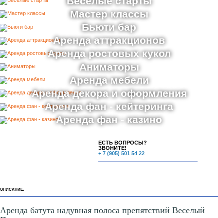
Веселые старты
Мастер классы
Бьюти бар
Аренда аттракционов
Аренда ростовых кукол
Аниматоры
Аренда мебели
Аренда декора и оформления
Аренда фан - кейтеринга
Аренда фан - казино
ЕСТЬ ВОПРОСЫ?
ЗВОНИТЕ!
+ 7 (905) 501 54 22
ОПИСАНИЕ:
Аренда батута надувная полоса препятствий Веселый