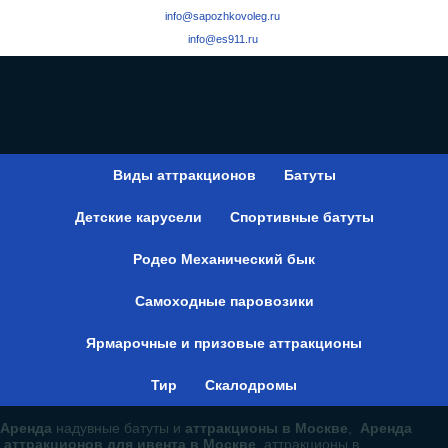
info@sapozhkovoleg.ru
info@es911.ru
Виды аттракционов
Батуты
Детские карусели
Спортивные батуты
Родео Механический бык
Самоходные паровозики
Ярмарочные и призовые аттракционы
Тир
Скалодромы
Аренда
надувные батуты и
аттракционы в Москве
,
Аренда
аттракционов для ивента в Москве
, аттракционы в