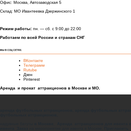
Офис: Москва, Автозаводская 5
Склад: МО Ивантеевка Дзержинского 1
Режим работы:
пн. — сб. с 9:00 до 22:00
Работаем по всей России и странам СНГ
МЫ В СОЦ СЕТЯХ:
ВКонтакте
Телеграмм
Rutube
Дзен
Pinterest
Аренда и прокат аттракционов в Москве и МО.
аренда футбольных аттракционов, аренда футбольных аттра
футбольных аттракционов,
надувные батуты
в Москве
,
Аренда аттракционов для ивента 
ивента Заказ
на мероприятие для ивента в Москве,
Пригласить 