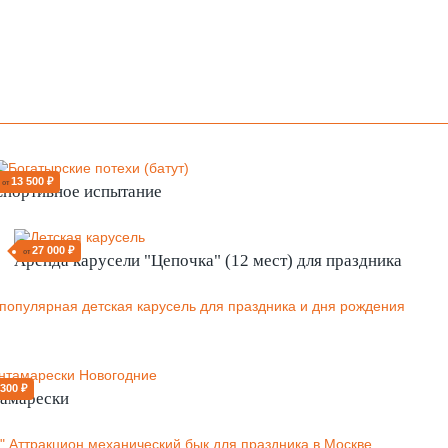
13 500 ₽
от
Спортивное испытание
27 000 ₽
от
Аренда карусели "Цепочка" (12 мест) для праздника
 300 ₽
тамарески