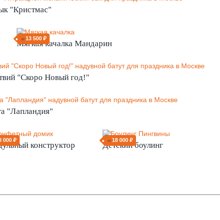
ык "Кристмас"
13 500 ₽
от
Мягкая качалка Мандарин
твий "Скоро Новый год!"
та "Лапландия"
8 000 ₽
18 000 ₽
от
ульный конструктор
Детский боулинг