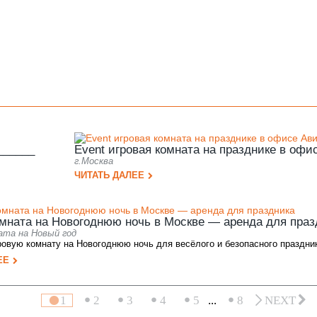
______
Event игровая комната на празднике в офи
г.Москва
ЧИТАТЬ ДАЛЕЕ
омната на Новогоднюю ночь в Москве — аренда для праз
ата на Новый год
овую комнату на Новогоднюю ночь для весёлого и безопасного праздник
ЕЕ
1
2
3
4
5
...
8
NEXT