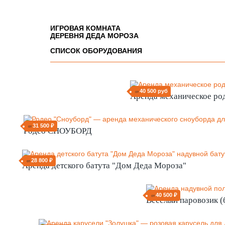
ИГРОВАЯ КОМНАТА
ДЕРЕВНЯ ДЕДА МОРОЗА
СПИСОК ОБОРУДОВАНИЯ
40 500 руб
от
Аренда механическое ро
31 500 ₽
от
Родео СНОУБОРД
28 800 ₽
от
Аренда детского батута "Дом Деда Мороза"
40 500 ₽
от
Веселый паровозик (