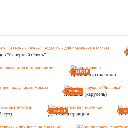
део "Северный Олень"
22 500 ₽
от
Призовой аттракцион
27 000 ₽
от
Лошадки (карусель)
45 000 ₽
15
от
от
батут)
Детский аттракцион
Тан