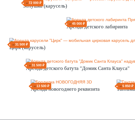
72 000 ₽
от
Золушка (карусель)
45 000 ₽
от
Аренда детского лабиринта
31 500 ₽
от
Цирк (карусель)
31 500 ₽
от
Аренда детского батута "Домик Санта Клауса"
13 500 ₽
5 850 ₽
от
от
Аренда новогоднего реквизита
Тантама