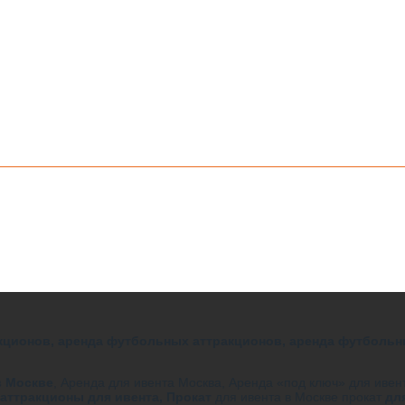
кционов, аренда футбольных аттракционов, аренда футбольн
в Москве
, Аренда для ивента Москва, Аренда «под ключ» для иве
аттракционы для ивента,
Прокат
для ивента в Москве прокат
дл