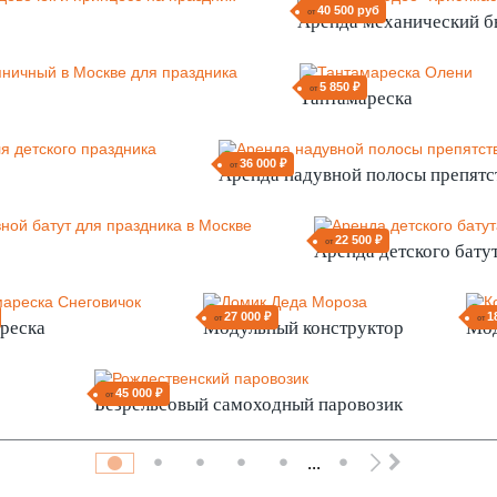
40 500 руб
от
Аренда механический б
5 850 ₽
от
Тантамареска
36 000 ₽
от
Аренда надувной полосы препятс
22 500 ₽
от
Аренда детского бату
27 000 ₽
1
от
от
реска
Модульный конструктор
Мод
45 000 ₽
от
Безрельсовый самоходный паровозик
...