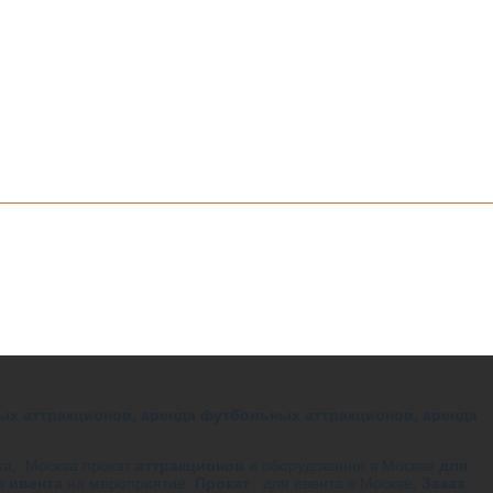
ых аттракционов, аренда футбольных аттракционов, аренда
нта, Москва прокат
аттракционов
и оборудования в Москве
для
я ивента
на мероприятие.
Прокат
для ивента в Москве,
Заказ