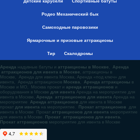
Детские карусели
Спортивные батуты
Родео Механический бык
Самоходные паровозики
Ярмарочные и призовые аттракционы
Тир
Скалодромы
Аренда
надувные батуты и
аттракционы в Москве
,
Аренда
аттракционов для ивента в Москве
, аттракционы в
Москве, Аренда для ивента Москва, Аренда «под ключ» для
ивента, Аренда аттракционов
Москва
,
Аренда аттракционы
в
Москве и МО, Москва прокат и
аренда аттракционов
и
оборудования в Москве
для ивента
Аренда на мероприятие для
ивента в Москве,
Аренда аттракционов для ивента
Аренда на
мероприятие
Аренда аттракционов
для ивента в Москве
прокат
для ивента
на мероприятие.
Прокат аттракционов
для
ивента в Москве Прокат
аттракционов для ивента
мероприятие
для ивента в Москве.
Прокат аттракционов для ивента.
Прокат аттракционов
мероприятие для ивента в Москве