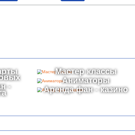
арты
Мастер классы
товых
Аниматоры
н -
Аренда фан - казино
га