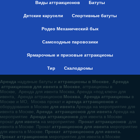
Виды аттракционов
Батуты
Детские карусели
Спортивные батуты
Родео Механический бык
Самоходные паровозики
Ярмарочные и призовые аттракционы
Тир
Скалодромы
Аренда
надувные батуты и
аттракционы в Москве
,
Аренда
аттракционов для ивента в Москве
, аттракционы в
Москве, Аренда для ивента Москва, Аренда «под ключ» для
ивента, Аренда аттракционов
Москва
,
Аренда аттракционы
в
Москве и МО, Москва прокат и
аренда аттракционов
и
оборудования в Москве
для ивента
Аренда на мероприятие для
ивента в Москве,
Аренда аттракционов для ивента
Аренда на
мероприятие
Аренда аттракционов
для ивента в Москве
прокат
для ивента
на мероприятие.
Прокат аттракционов
для
ивента в Москве Прокат
аттракционов для ивента
мероприятие
для ивента в Москве.
Прокат аттракционов для ивента.
Прокат аттракционов
мероприятие для ивента в Москве