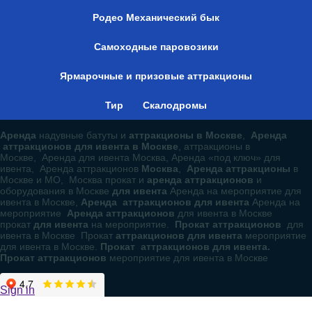
Родео Механический бык
Самоходные паровозики
Ярмарочные и призовые аттракционы
Тир
Скалодромы
Аренда
надувные батуты и
аттракционы в Москве
,
Аренда
аттракционов для ивента в Москве
, аттракционы в
Москве, Аренда для ивента Москва, Аренда «под ключ» для
ивента, Аренда аттракционов
Москва
,
Аренда аттракционы
в
Москве и МО, Москва прокат и
аренда аттракционов
и
оборудования в Москве
для ивента
Аренда на мероприятие для
ивента в Москве,
Аренда аттракционов для ивента
Аренда на
мероприятие
Аренда аттракционов
для ивента в Москве
прокат
для ивента
на мероприятие.
Прокат аттракционов
для
ивента в Москве Прокат
аттракционов для ивента
мероприятие
для ивента в Москве.
Прокат аттракционов для ивента.
Прокат аттракционов
мероприятие для ивента в Москве
Sign in