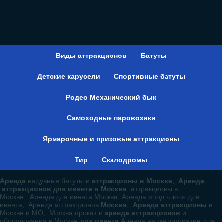
Виды аттракционов
Батуты
Детские карусели
Спортивные батуты
Родео Механический бык
Самоходные паровозики
Ярмарочные и призовые аттракционы
Тир
Скалодромы
Аренда
надувные батуты и
аттракционы в Москве
,
Аренда
аттракционов для ивента в Москве
, аттракционы в
Москве, Аренда для ивента Москва, Аренда «под ключ» для
ивента, Аренда аттракционов
Москва
,
Аренда аттракционы
в
Москве и МО, Москва прокат и
аренда аттракционов
и
оборудования в Москве
для ивента
Аренда на мероприятие для