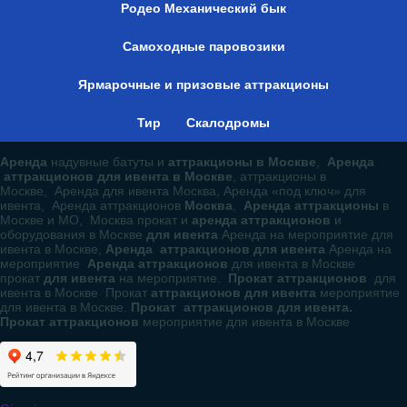
Родео Механический бык
Самоходные паровозики
Ярмарочные и призовые аттракционы
Тир
Скалодромы
Аренда
надувные батуты и
аттракционы в Москве
,
Аренда
аттракционов для ивента в Москве
, аттракционы в
Москве, Аренда для ивента Москва, Аренда «под ключ» для
ивента, Аренда аттракционов
Москва
,
Аренда аттракционы
в
Москве и МО, Москва прокат и
аренда аттракционов
и
оборудования в Москве
для ивента
Аренда на мероприятие для
ивента в Москве,
Аренда аттракционов для ивента
Аренда на
мероприятие
Аренда аттракционов
для ивента в Москве
прокат
для ивента
на мероприятие.
Прокат аттракционов
для
ивента в Москве Прокат
аттракционов для ивента
мероприятие
для ивента в Москве.
Прокат аттракционов для ивента.
Прокат аттракционов
мероприятие для ивента в Москве