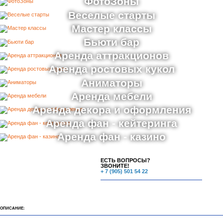
ФотоЗоны
Веселые старты
Мастер классы
Бьюти бар
Аренда аттракционов
Аренда ростовых кукол
Аниматоры
Аренда мебели
Аренда декора и оформления
Аренда фан - кейтеринга
Аренда фан - казино
ЕСТЬ ВОПРОСЫ?
ЗВОНИТЕ!
+ 7 (905) 501 54 22
ОПИСАНИЕ: