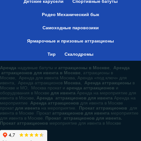
Детские карусели
Спортивные батуты
Родео Механический бык
Самоходные паровозики
Ярмарочные и призовые аттракционы
Тир
Скалодромы
Аренда
надувные батуты и
аттракционы в Москве
,
Аренда
аттракционов для ивента в Москве
, аттракционы в
Москве, Аренда для ивента Москва, Аренда «под ключ» для
ивента, Аренда аттракционов
Москва
,
Аренда аттракционы
в
Москве и МО, Москва прокат и
аренда аттракционов
и
оборудования в Москве
для ивента
Аренда на мероприятие для
ивента в Москве,
Аренда аттракционов для ивента
Аренда на
мероприятие
Аренда аттракционов
для ивента в Москве
прокат
для ивента
на мероприятие.
Прокат аттракционов
для
ивента в Москве Прокат
аттракционов для ивента
мероприятие
для ивента в Москве.
Прокат аттракционов для ивента.
Прокат аттракционов
мероприятие для ивента в Москве