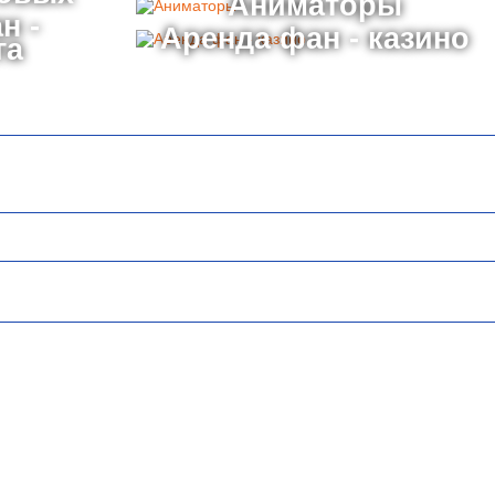
Аниматоры
н -
Аренда фан - казино
га