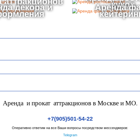
 аттракционов
кукол
нда декора и
Аренда фа
формления
кейтерин
Аренда и прокат аттракционов в Москве и МО.
+7(905)501-54-22
Оперативно ответим на все Ваши вопросы посредством мессенджеров:
Telegram