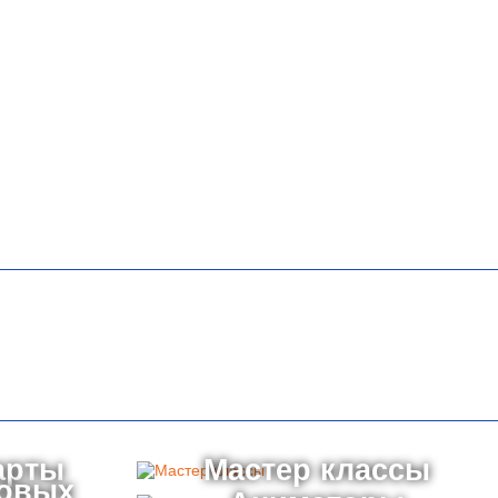
арты
Мастер классы
товых