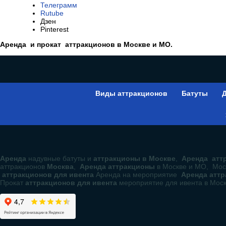
Телеграмм
Rutube
Дзен
Pinterest
Аренда и прокат аттракционов в Москве и МО.
Виды аттракционов
Батуты
Д
Аренда
надувные батуты и
аттракционы в Москве
,
Аренда аттр
аттракционов
Москва
,
Аренда аттракционы
в Москве и МО, Мос
аттракционов для ивента
Аренда на мероприятие
Аренда атт
Прокат
аттракционов для ивента
мероприятие для ивента в Мос