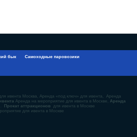
кий бык
Самоходные паровозики
ы
для ивента Москва, Аренда «под ключ» для ивента, Аренда
 ивента
Аренда на мероприятие для ивента в Москве,
Аренда
е.
Прокат аттракционов
для ивента в Москве
роприятие для ивента в Москве