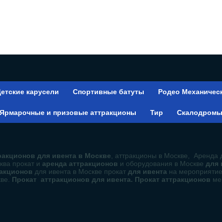
етские карусели
Спортивные батуты
Родео Механичес
Ярмарочные и призовые аттракционы
Тир
Скалодром
акционов для ивента в Москве
, аттракционы в Москве, Аренда 
ква прокат и
аренда аттракционов
и оборудования в Москве
для
ракционов
для ивента в Москве прокат
для ивента
на мероприяти
кве.
Прокат аттракционов для ивента. Прокат аттракционов
ме