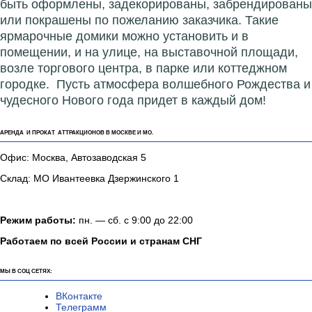
блестящими огоньками и милыми сувенирами или
вкусняшками. Домики сборно-разборные и могут
быть оформлены, задекорированы, забрендированы
или покрашены по пожеланию заказчика. Такие
ярмарочные домики можно установить и в
помещении, и на улице, на выставочной площади,
возле торгового центра, в парке или коттеджном
городке. Пусть атмосфера волшебного Рождества и
чудесного Нового года придет в каждый дом!
АРЕНДА И ПРОКАТ АТТРАКЦИОНОВ В МОСКВЕ И МО.
Офис: Москва, Автозаводская 5
Склад: МО Ивантеевка Дзержинского 1
Режим работы:
пн. — сб. с 9:00 до 22:00
Работаем по всей России и странам СНГ
МЫ В СОЦ СЕТЯХ: