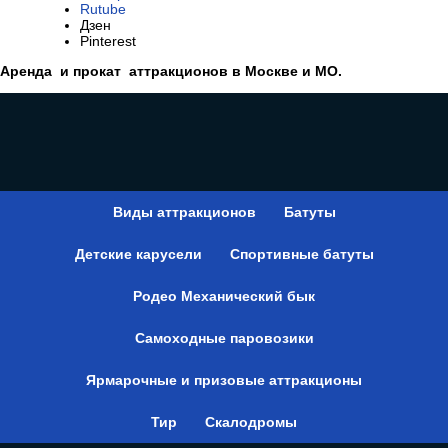
ВКонтакте
Телеграмм
Rutube
Дзен
Pinterest
Аренда и прокат аттракционов в Москве и МО.
Виды аттракционов
Батуты
Детские карусели
Спортивные батуты
Родео Механический бык
Самоходные паровозики
Ярмарочные и призовые аттракционы