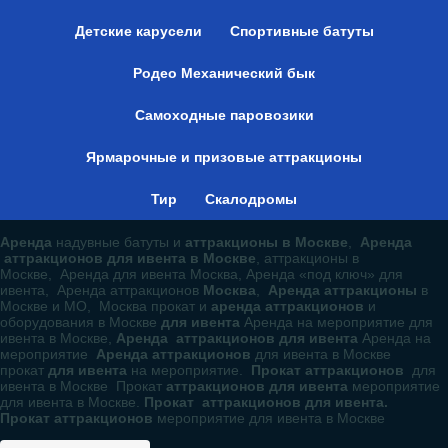
Детские карусели
Спортивные батуты
Родео Механический бык
Самоходные паровозики
Ярмарочные и призовые аттракционы
Тир
Скалодромы
Аренда
надувные батуты и
аттракционы в Москве
,
Аренда
аттракционов для ивента в Москве
, аттракционы в
Москве, Аренда для ивента Москва, Аренда «под ключ» для
ивента, Аренда аттракционов
Москва
,
Аренда аттракционы
в
Москве и МО, Москва прокат и
аренда аттракционов
и
оборудования в Москве
для ивента
Аренда на мероприятие для
ивента в Москве,
Аренда аттракционов для ивента
Аренда на
мероприятие
Аренда аттракционов
для ивента в Москве
прокат
для ивента
на мероприятие.
Прокат аттракционов
для
ивента в Москве Прокат
аттракционов для ивента
мероприятие
для ивента в Москве.
Прокат аттракционов для ивента.
Прокат аттракционов
мероприятие для ивента в Москве