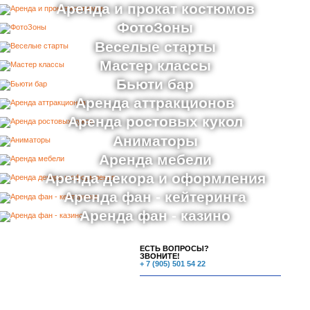
Аренда и прокат костюмов
ФотоЗоны
Веселые старты
Мастер классы
Бьюти бар
Аренда аттракционов
Аренда ростовых кукол
Аниматоры
Аренда мебели
Аренда декора и оформления
Аренда фан - кейтеринга
Аренда фан - казино
ЕСТЬ ВОПРОСЫ?
ЗВОНИТЕ!
+ 7 (905) 501 54 22