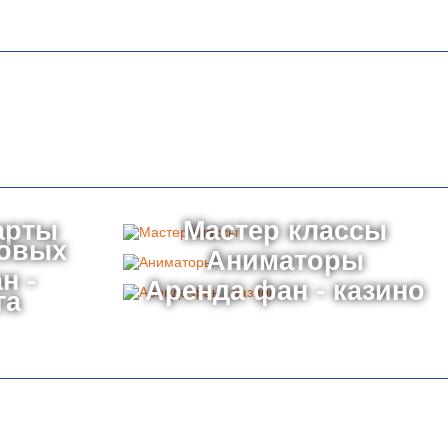
арты
Мастер классы
товых
Аниматоры
н -
Аренда фан - казино
га