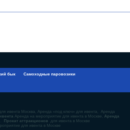
кий бык
Самоходные паровозики
ы
для ивента Москва, Аренда «под ключ» для ивента, Аренда
 ивента
Аренда на мероприятие для ивента в Москве,
Аренда
е.
Прокат аттракционов
для ивента в Москве
роприятие для ивента в Москве