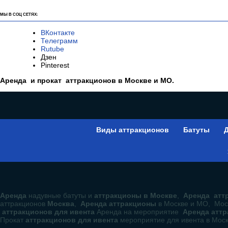
МЫ В СОЦ СЕТЯХ:
ВКонтакте
Телеграмм
Rutube
Дзен
Pinterest
Аренда и прокат аттракционов в Москве и МО.
Виды аттракционов
Батуты
Д
Аренда
надувные батуты и
аттракционы в Москве
,
Аренда аттр
аттракционов
Москва
,
Аренда аттракционы
в Москве и МО, Мос
аттракционов для ивента
Аренда на мероприятие
Аренда атт
Прокат
аттракционов для ивента
мероприятие для ивента в Мос