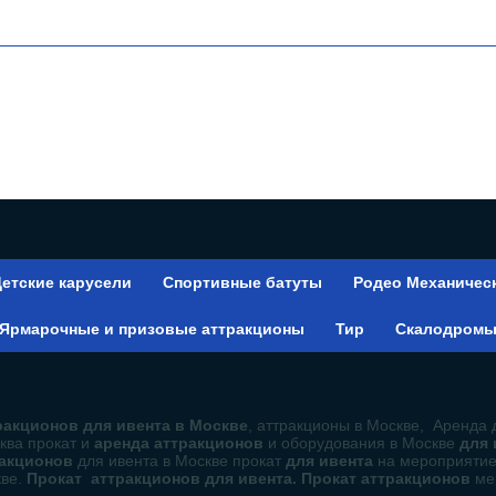
етские карусели
Спортивные батуты
Родео Механичес
Ярмарочные и призовые аттракционы
Тир
Скалодром
акционов для ивента в Москве
, аттракционы в Москве, Аренда 
ква прокат и
аренда аттракционов
и оборудования в Москве
для
ракционов
для ивента в Москве прокат
для ивента
на мероприяти
кве.
Прокат аттракционов для ивента. Прокат аттракционов
ме