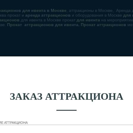
акционов для ивента в Москве
, аттракционы в Москве, Аренда 
ква прокат и
аренда аттракционов
и оборудования в Москве
для
ракционов
для ивента в Москве прокат
для ивента
на мероприяти
кве.
Прокат аттракционов для ивента. Прокат аттракционов
ме
ЗАКАЗ АТТРАКЦИОНА
ИЕ АТТРАКЦИОНА