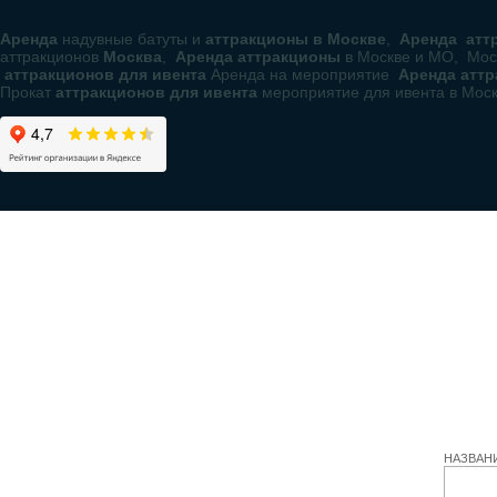
Аренда
надувные батуты и
аттракционы в Москве
,
Аренда аттр
аттракционов
Москва
,
Аренда аттракционы
в Москве и МО, Мос
аттракционов для ивента
Аренда на мероприятие
Аренда атт
Прокат
аттракционов для ивента
мероприятие для ивента в Мос
НАЗВАН