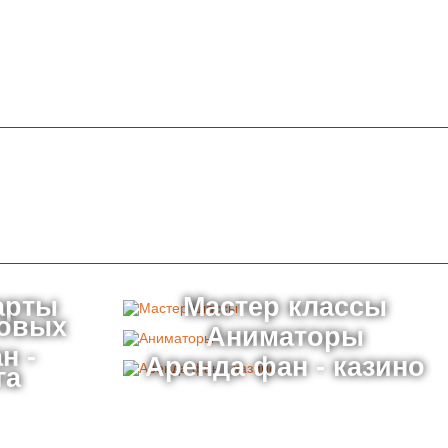
арты
Мастер классы
товых
Аниматоры
н -
Аренда фан - казино
га