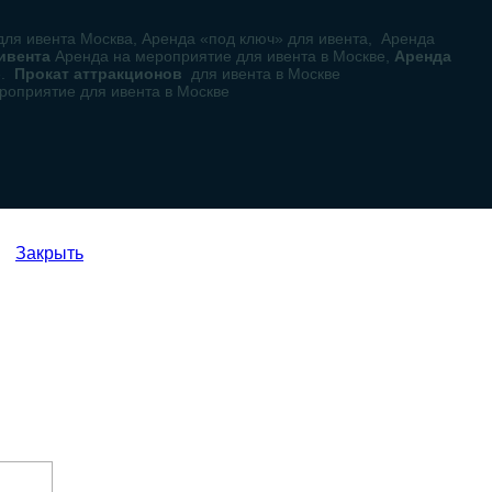
для ивента Москва, Аренда «под ключ» для ивента, Аренда
 ивента
Аренда на мероприятие для ивента в Москве,
Аренда
е.
Прокат аттракционов
для ивента в Москве
роприятие для ивента в Москве
Закрыть