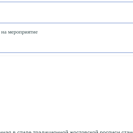
 на мероприятие
ная в стиле традиционной жостовской росписи стан