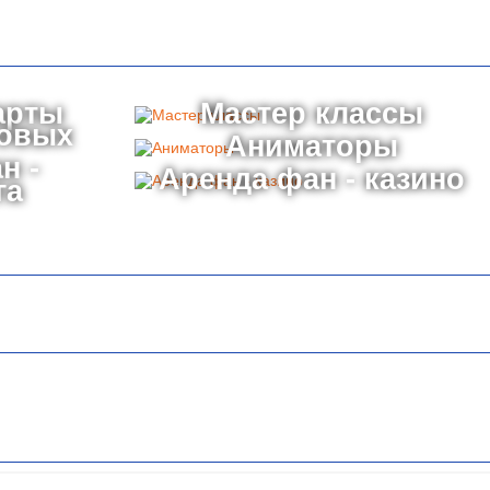
арты
Мастер классы
товых
Аниматоры
н -
Аренда фан - казино
га