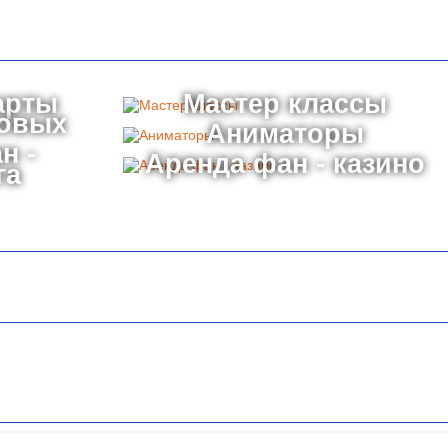
арты
Мастер классы
товых
Аниматоры
н -
Аренда фан - казино
га