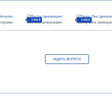
3 000 ₽
3 000 ₽
от
от
олушка
Восток /декорации/
Питер Пен /декора
ЗАДАТЬ ВОПРОС