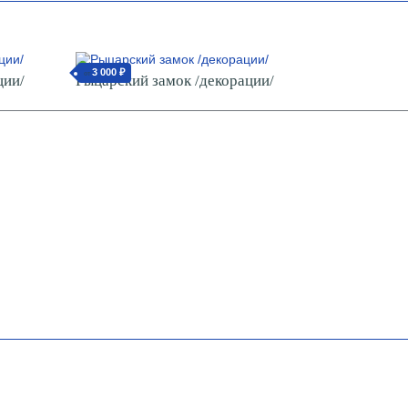
3 000 ₽
от
ции/
Рыцарский замок /декорации/