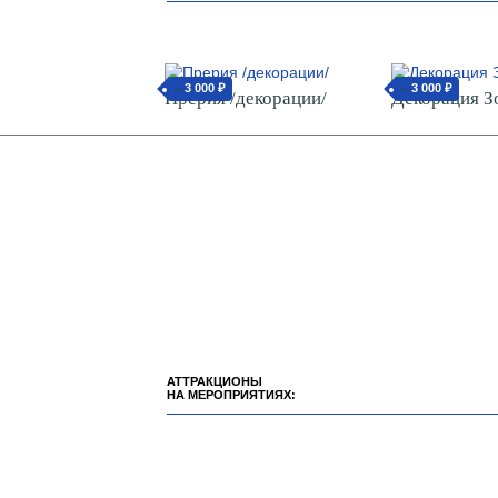
3 000 ₽
3 000 ₽
от
от
Прерия /декорации/
Декорация З
АТТРАКЦИОНЫ
НА МЕРОПРИЯТИЯХ: