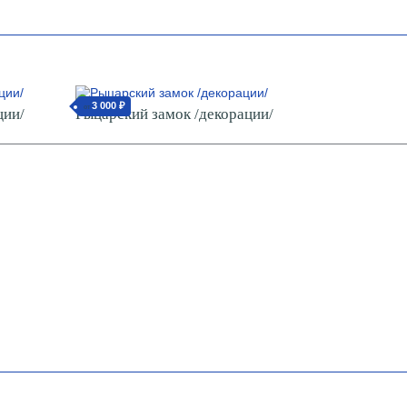
3 000 ₽
от
ции/
Рыцарский замок /декорации/