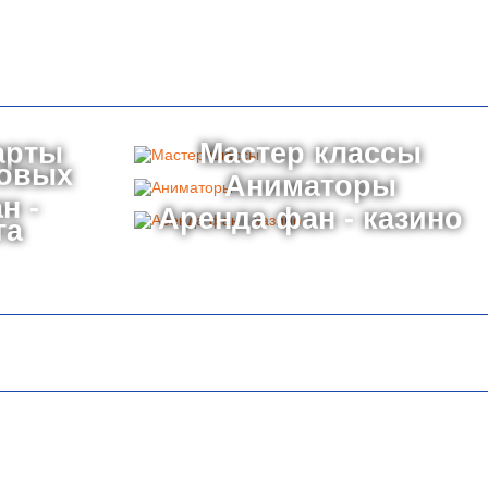
арты
Мастер классы
товых
Аниматоры
н -
Аренда фан - казино
га