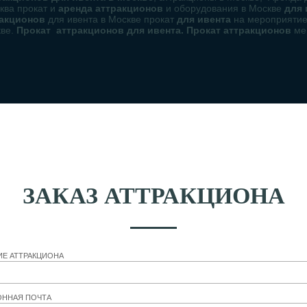
ква прокат и
аренда аттракционов
и оборудования в Москве
для
ракционов
для ивента в Москве прокат
для ивента
на мероприяти
кве.
Прокат аттракционов для ивента. Прокат аттракционов
ме
ЗАКАЗ АТТРАКЦИОНА
ИЕ АТТРАКЦИОНА
ОННАЯ ПОЧТА