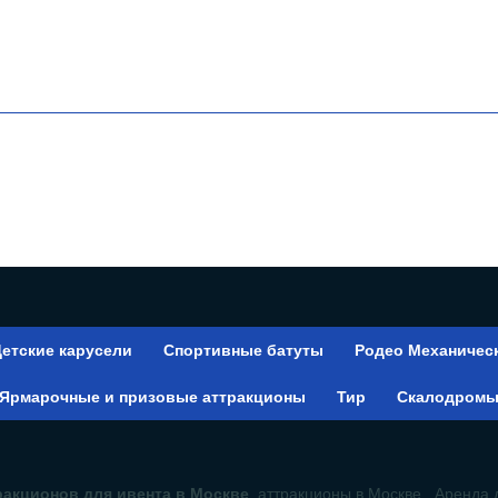
етские карусели
Спортивные батуты
Родео Механичес
Ярмарочные и призовые аттракционы
Тир
Скалодром
акционов для ивента в Москве
, аттракционы в Москве, Аренда 