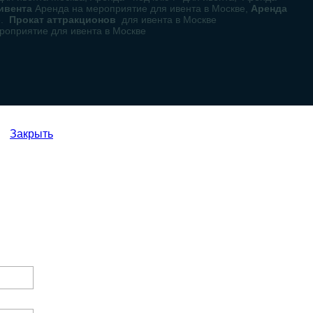
 ивента
Аренда на мероприятие для ивента в Москве,
Аренда
е.
Прокат аттракционов
для ивента в Москве
роприятие для ивента в Москве
Закрыть