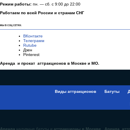
Режим работы:
пн. — сб. с 9:00 до 22:00
Работаем по всей России и странам СНГ
МЫ В СОЦ СЕТЯХ:
ВКонтакте
Телеграмм
Rutube
Дзен
Pinterest
Аренда и прокат аттракционов в Москве и МО.
Виды аттракционов
Батуты
Д
Аренда
надувные батуты и
аттракционы в Москве
,
Аренда аттр