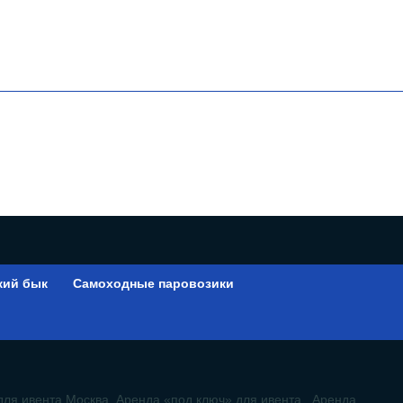
кий бык
Самоходные паровозики
ы
для ивента Москва, Аренда «под ключ» для ивента, Аренда