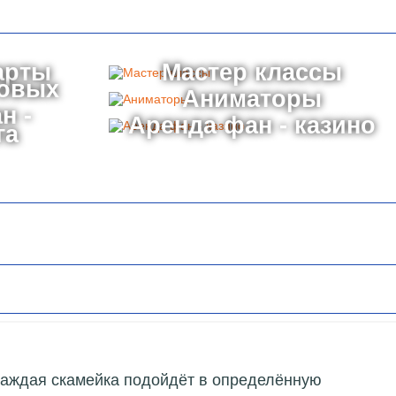
арты
Мастер классы
товых
Аниматоры
н -
Аренда фан - казино
га
е каждая скамейка подойдёт в определённую