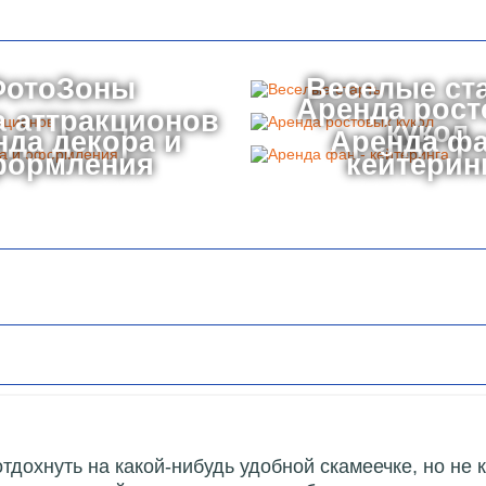
ФотоЗоны
Веселые ст
Аренда рос
 аттракционов
кукол
нда декора и
Аренда фа
формления
кейтерин
отдохнуть на какой-нибудь удобной скамеечке, но н