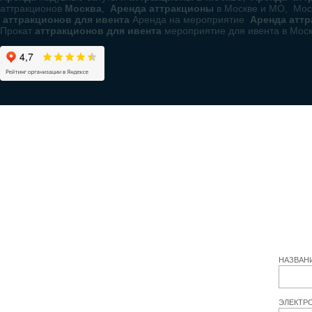
аттракционов
Москва
,
Аренда аттракционы
в Москве и МО, Мос
аттракционов для ивента
Аренда на мероприятие
Аренда атт
Прокат
аттракционов для ивента
мероприятие для ивента в Мос
НАЗВАН
ЭЛЕКТР