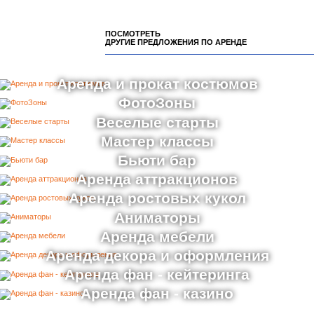
ПОСМОТРЕТЬ
ДРУГИЕ ПРЕДЛОЖЕНИЯ ПО АРЕНДЕ
Аренда и прокат костюмов
ФотоЗоны
Веселые старты
Мастер классы
Бьюти бар
Аренда аттракционов
Аренда ростовых кукол
Аниматоры
Аренда мебели
Аренда декора и оформления
Аренда фан - кейтеринга
Аренда фан - казино