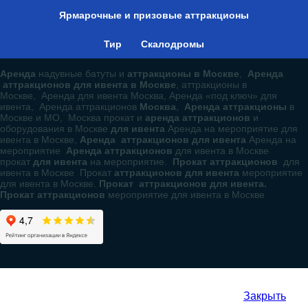
Ярмарочные и призовые аттракционы
Тир
Скалодромы
Аренда
надувные батуты и
аттракционы в Москве
,
Аренда
аттракционов для ивента в Москве
, аттракционы в
Москве, Аренда для ивента Москва, Аренда «под ключ» для
ивента, Аренда аттракционов
Москва
,
Аренда аттракционы
в
Москве и МО, Москва прокат и
аренда аттракционов
и
оборудования в Москве
для ивента
Аренда на мероприятие для
ивента в Москве,
Аренда аттракционов для ивента
Аренда на
мероприятие
Аренда аттракционов
для ивента в Москве
прокат
для ивента
на мероприятие.
Прокат аттракционов
для
ивента в Москве Прокат
аттракционов для ивента
мероприятие
для ивента в Москве.
Прокат аттракционов для ивента.
Прокат аттракционов
мероприятие для ивента в Москве
Закрыть