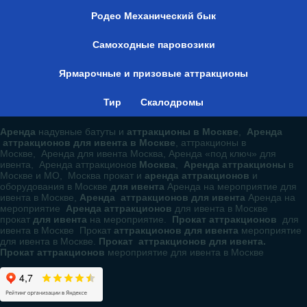
Родео Механический бык
Самоходные паровозики
Ярмарочные и призовые аттракционы
Тир
Скалодромы
Аренда
надувные батуты и
аттракционы в Москве
,
Аренда
аттракционов для ивента в Москве
, аттракционы в
Москве, Аренда для ивента Москва, Аренда «под ключ» для
ивента, Аренда аттракционов
Москва
,
Аренда аттракционы
в
Москве и МО, Москва прокат и
аренда аттракционов
и
оборудования в Москве
для ивента
Аренда на мероприятие для
ивента в Москве,
Аренда аттракционов для ивента
Аренда на
мероприятие
Аренда аттракционов
для ивента в Москве
прокат
для ивента
на мероприятие.
Прокат аттракционов
для
ивента в Москве Прокат
аттракционов для ивента
мероприятие
для ивента в Москве.
Прокат аттракционов для ивента.
Прокат аттракционов
мероприятие для ивента в Москве