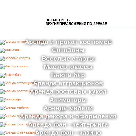
ПОСМОТРЕТЬ
ДРУГИЕ ПРЕДЛОЖЕНИЯ ПО АРЕНДЕ
Аренда и прокат костюмов
ФотоЗоны
Веселые старты
Мастер классы
Бьюти бар
Аренда аттракционов
Аренда ростовых кукол
Аниматоры
Аренда мебели
Аренда декора и оформления
Аренда фан - кейтеринга
Аренда фан - казино