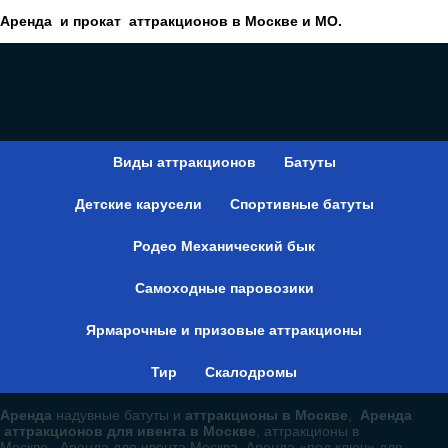
Аренда и прокат аттракционов в Москве и МО.
Виды аттракционов
Батуты
Детские карусели
Спортивные батуты
Родео Механический бык
Самоходные паровозики
Ярмарочные и призовые аттракционы
Тир
Скалодромы
Аренда
надувные батуты и
аттракционы в Москве
,
Аренда
аттракционов для ивента в Москве
, аттракционы в
Москве, Аренда для ивента Москва, Аренда «под ключ» для