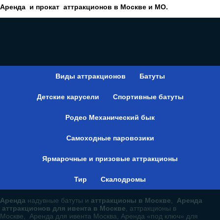
Аренда и прокат аттракционов в Москве и МО.
Виды аттракционов
Батуты
Детские карусели
Спортивные батуты
Родео Механический бык
Самоходные паровозики
Ярмарочные и призовые аттракционы
Тир
Скалодромы
Аренда
надувные батуты и
аттракционы в Москве
,
Аренда
аттракционов для ивента в Москве
, аттракционы в
Москве, Аренда для ивента Москва, Аренда «под ключ» для