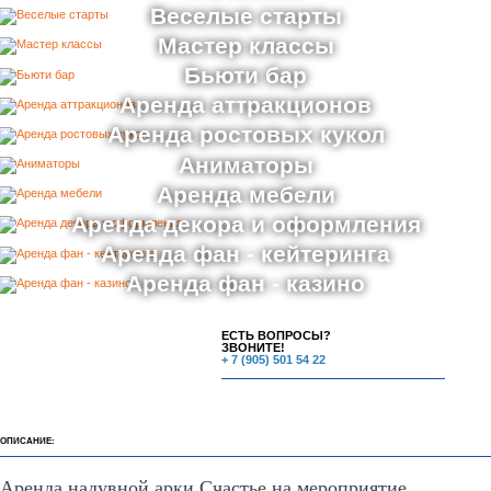
Веселые старты
Мастер классы
Бьюти бар
Аренда аттракционов
Аренда ростовых кукол
Аниматоры
Аренда мебели
Аренда декора и оформления
Аренда фан - кейтеринга
Аренда фан - казино
ЕСТЬ ВОПРОСЫ?
ЗВОНИТЕ!
+ 7 (905) 501 54 22
ОПИСАНИЕ:
Аренда надувной арки Счастье на мероприятие