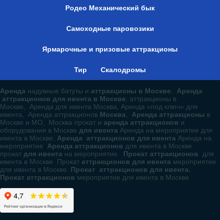
Родео Механический бык
Самоходные паровозики
Ярмарочные и призовые аттракционы
Тир
Скалодромы
Аренда
надувные батуты и
аттракционы в Москве
,
Аренда
аттракционов для ивента в Москве
, аттракционы в
Москве, Аренда для ивента Москва, Аренда «под ключ» для
ивента, Аренда аттракционов
Москва
,
Аренда аттракционы
в
Москве и МО, Москва прокат и
аренда аттракционов
и
оборудования в Москве
для ивента
Аренда на мероприятие для
ивента в Москве,
Аренда аттракционов для ивента
Аренда на
мероприятие
Аренда аттракционов
для ивента в Москве
прокат
для ивента
на мероприятие.
Прокат аттракционов
для
ивента в Москве Прокат
аттракционов для ивента
мероприятие
для ивента в Москве.
Прокат аттракционов для ивента.
Прокат аттракционов
мероприятие для ивента в Москве