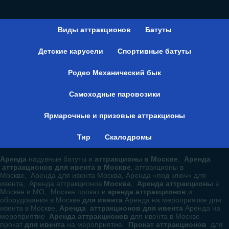
Виды аттракционов
Батуты
Детские карусели
Спортивные батуты
Родео Механический бык
Самоходные паровозики
Ярмарочные и призовые аттракционы
Тир
Скалодромы
Аренда
надувные батуты и
аттракционы в Москве
,
Аренда
аттракционов для ивента в Москве
, аттракционы в
Москве, Аренда для ивента Москва, Аренда «под ключ» для
ивента, Аренда аттракционов
Москва
,
Аренда аттракционы
в
Москве и МО, Москва прокат и
аренда аттракционов
и
оборудования в Москве
для ивента
Аренда на мероприятие для
ивента в Москве,
Аренда аттракционов для ивента
Аренда на
мероприятие
Аренда аттракционов
для ивента в Москве
прокат
для ивента
на мероприятие.
Прокат аттракционов
для