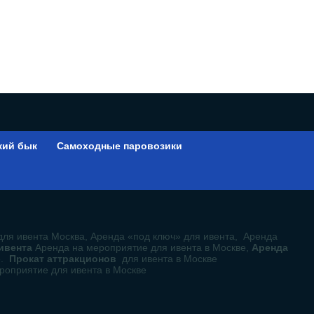
кий бык
Самоходные паровозики
ы
для ивента Москва, Аренда «под ключ» для ивента, Аренда
 ивента
Аренда на мероприятие для ивента в Москве,
Аренда
е.
Прокат аттракционов
для ивента в Москве
роприятие для ивента в Москве