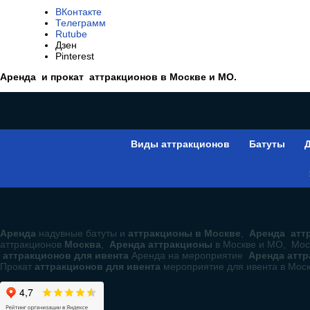
ВКонтакте
Телеграмм
Rutube
Дзен
Pinterest
Аренда и прокат аттракционов в Москве и МО.
Виды аттракционов
Батуты
Д
Аренда
надувные батуты и
аттракционы в Москве
,
Аренда аттр
аттракционов
Москва
,
Аренда аттракционы
в Москве и МО, Мос
аттракционов для ивента
Аренда на мероприятие
Аренда атт
Прокат
аттракционов для ивента
мероприятие для ивента в Мос