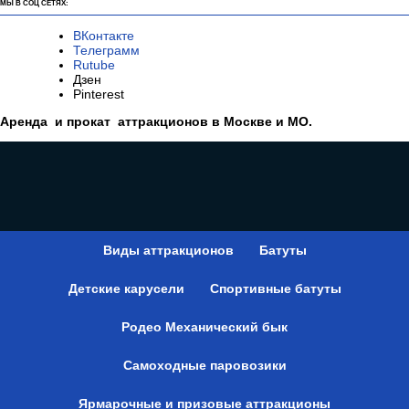
МЫ В СОЦ СЕТЯХ:
ВКонтакте
Телеграмм
Rutube
Дзен
Pinterest
Аренда и прокат аттракционов в Москве и МО.
Виды аттракционов
Батуты
Детские карусели
Спортивные батуты
Родео Механический бык
Самоходные паровозики
Ярмарочные и призовые аттракционы