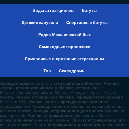
Виды аттракционов
Батуты
Детские карусели
Спортивные батуты
Родео Механический бык
Самоходные паровозики
Ярмарочные и призовые аттракционы
Тир
Скалодромы
Аренда
надувные батуты и
аттракционы в Москве
,
Аренда
аттракционов для ивента в Москве
, аттракционы в
Москве, Аренда для ивента Москва, Аренда «под ключ» для
ивента, Аренда аттракционов
Москва
,
Аренда аттракционы
в
Москве и МО, Москва прокат и
аренда аттракционов
и
оборудования в Москве
для ивента
Аренда на мероприятие для
ивента в Москве,
Аренда аттракционов для ивента
Аренда на
мероприятие
Аренда аттракционов
для ивента в Москве
прокат
для ивента
на мероприятие.
Прокат аттракционов
для
ивента в Москве Прокат
аттракционов для ивента
мероприятие