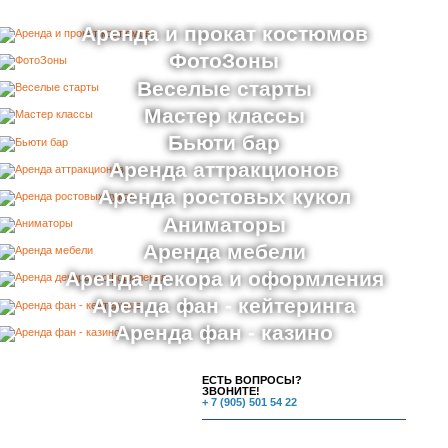
Аренда и прокат костюмов
ФотоЗоны
Веселые старты
Мастер классы
Бьюти бар
Аренда аттракционов
Аренда ростовых кукол
Аниматоры
Аренда мебели
Аренда декора и оформления
Аренда фан - кейтеринга
Аренда фан - казино
ЕСТЬ ВОПРОСЫ?
ЗВОНИТЕ!
+ 7 (905) 501 54 22