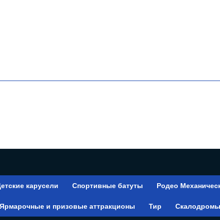
етские карусели
Спортивные батуты
Родео Механичес
Ярмарочные и призовые аттракционы
Тир
Скалодром