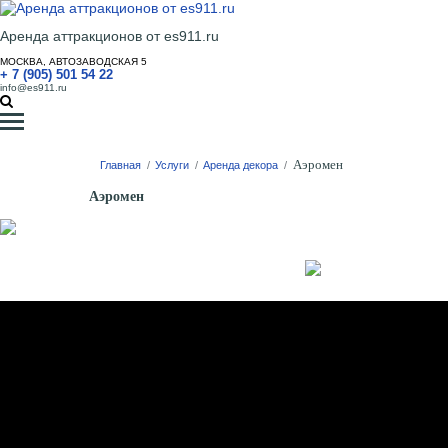
Аренда аттракционов от es911.ru
МОСКВА, АВТОЗАВОДСКАЯ 5
+ 7 (905) 501 54 22
info@es911.ru
Аэромен
Главная
/
Услуги
/
Аренда декора
/
Аэромен