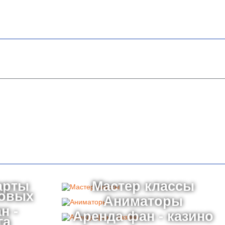
арты
Мастер классы
товых
Аниматоры
н -
Аренда фан - казино
га