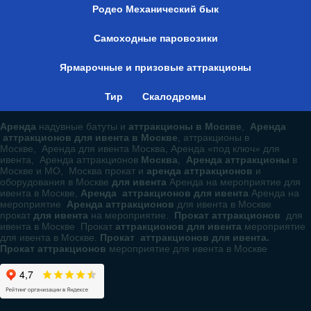
Родео Механический бык
Самоходные паровозики
Ярмарочные и призовые аттракционы
Тир
Скалодромы
Аренда
надувные батуты и
аттракционы в Москве
,
Аренда
аттракционов для ивента в Москве
, аттракционы в
Москве, Аренда для ивента Москва, Аренда «под ключ» для
ивента, Аренда аттракционов
Москва
,
Аренда аттракционы
в
Москве и МО, Москва прокат и
аренда аттракционов
и
оборудования в Москве
для ивента
Аренда на мероприятие для
ивента в Москве,
Аренда аттракционов для ивента
Аренда на
мероприятие
Аренда аттракционов
для ивента в Москве
прокат
для ивента
на мероприятие.
Прокат аттракционов
для
ивента в Москве Прокат
аттракционов для ивента
мероприятие
для ивента в Москве.
Прокат аттракционов для ивента.
Прокат аттракционов
мероприятие для ивента в Москве