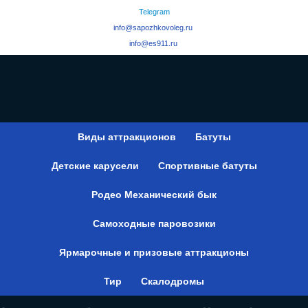
Telegram
info@sapozhkovoleg.ru
info@es911.ru
Виды аттракционов
Батуты
Детские карусели
Спортивные батуты
Родео Механический бык
Самоходные паровозики
Ярмарочные и призовые аттракционы
Тир
Скалодромы