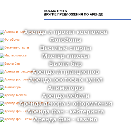
ПОСМОТРЕТЬ
ДРУГИЕ ПРЕДЛОЖЕНИЯ ПО АРЕНДЕ
Аренда и прокат костюмов
ФотоЗоны
Веселые старты
Мастер классы
Бьюти бар
Аренда аттракционов
Аренда ростовых кукол
Аниматоры
Аренда мебели
Аренда декора и оформления
Аренда фан - кейтеринга
Аренда фан - казино