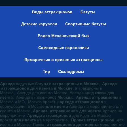
Виды аттракционов
Батуты
Детские карусели
Спортивные батуты
Родео Механический бык
Самоходные паровозики
Ярмарочные и призовые аттракционы
Тир
Скалодромы
Аренда
надувные батуты и
аттракционы в Москве
,
Аренда
аттракционов для ивента в Москве
, аттракционы в
Москве, Аренда для ивента Москва, Аренда «под ключ» для
ивента, Аренда аттракционов
Москва
,
Аренда аттракционы
в
Москве и МО, Москва прокат и
аренда аттракционов
и
оборудования в Москве
для ивента
Аренда на мероприятие для
ивента в Москве,
Аренда аттракционов для ивента
Аренда на
мероприятие
Аренда аттракционов
для ивента в Москве
прокат
для ивента
на мероприятие.
Прокат аттракционов
для
ивента в Москве Прокат
аттракционов для ивента
мероприятие