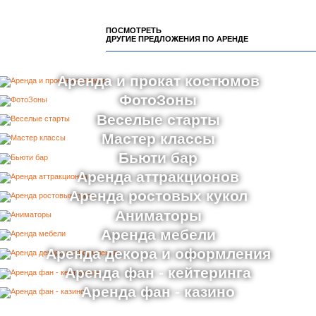
ПОСМОТРЕТЬ
ДРУГИЕ ПРЕДЛОЖЕНИЯ ПО АРЕНДЕ
Аренда и прокат костюмов
ФотоЗоны
Веселые старты
Мастер классы
Бьюти бар
Аренда аттракционов
Аренда ростовых кукол
Аниматоры
Аренда мебели
Аренда декора и оформления
Аренда фан - кейтеринга
Аренда фан - казино