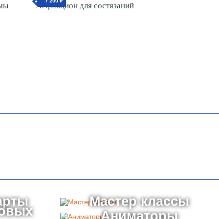
7 200 ₽
от
мы
Аттракцион для состязаний
арты
Мастер классы
товых
Аниматоры