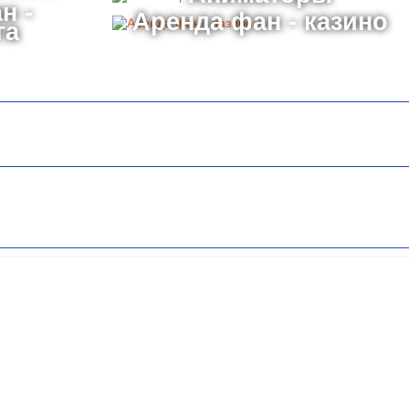
н -
Аренда фан - казино
га