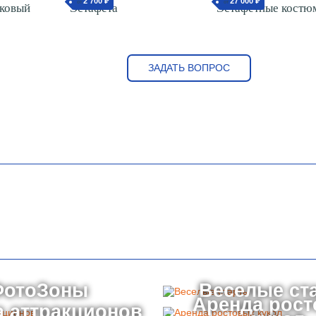
2 700 ₽
27 000 ₽
от
от
сковый
Эстафета
Эстафетные костю
ЗАДАТЬ ВОПРОС
ФотоЗоны
Веселые ст
Аренда рос
 аттракционов