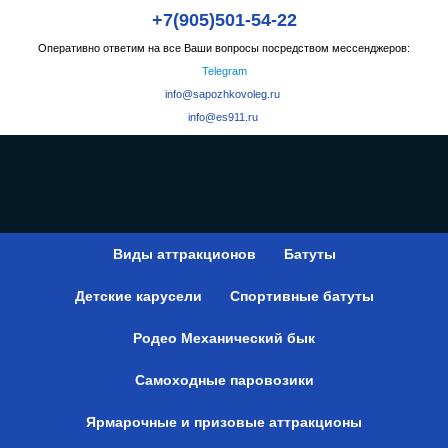
+7(905)501-54-22
Оперативно ответим на все Ваши вопросы посредством мессенджеров:
Telegram
info@sapozhkovoleg.ru
info@es911.ru
Виды аттракционов
Батуты
Детские карусели
Спортивные батуты
Родео Механический бык
Самоходные паровозики
Ярмарочные и призовые аттракционы