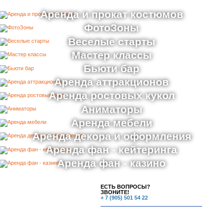
Аренда и прокат костюмов
ФотоЗоны
Веселые старты
Мастер классы
Бьюти бар
Аренда аттракционов
Аренда ростовых кукол
Аниматоры
Аренда мебели
Аренда декора и оформления
Аренда фан - кейтеринга
Аренда фан - казино
ЕСТЬ ВОПРОСЫ?
ЗВОНИТЕ!
+ 7 (905) 501 54 22