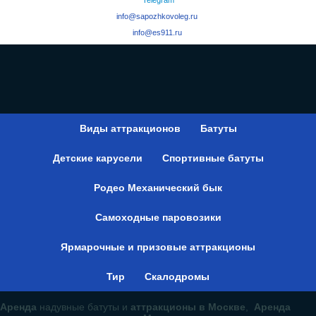
info@sapozhkovoleg.ru
info@es911.ru
Виды аттракционов
Батуты
Детские карусели
Спортивные батуты
Родео Механический бык
Самоходные паровозики
Ярмарочные и призовые аттракционы
Тир
Скалодромы
Аренда
надувные батуты и
аттракционы в Москве
,
Аренда