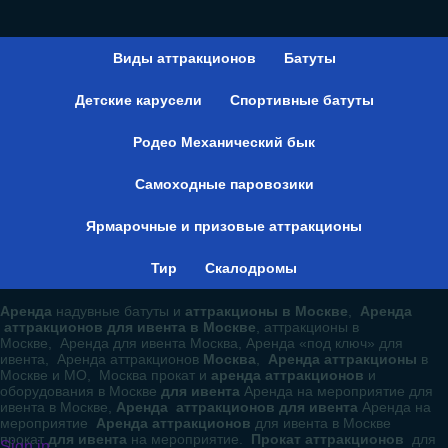
Виды аттракционов
Батуты
Детские карусели
Спортивные батуты
Родео Механический бык
Самоходные паровозики
Ярмарочные и призовые аттракционы
Тир
Скалодромы
Аренда
надувные батуты и
аттракционы в Москве
,
Аренда
аттракционов для ивента в Москве
, аттракционы в
Москве, Аренда для ивента Москва, Аренда «под ключ» для
ивента, Аренда аттракционов
Москва
,
Аренда аттракционы
в
Москве и МО, Москва прокат и
аренда аттракционов
и
оборудования в Москве
для ивента
Аренда на мероприятие для
ивента в Москве,
Аренда аттракционов для ивента
Аренда на
мероприятие
Аренда аттракционов
для ивента в Москве
прокат
для ивента
на мероприятие.
Прокат аттракционов
для
Sign in