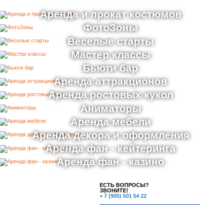
Аренда и прокат костюмов
ФотоЗоны
Веселые старты
Мастер классы
Бьюти бар
Аренда аттракционов
Аренда ростовых кукол
Аниматоры
Аренда мебели
Аренда декора и оформления
Аренда фан - кейтеринга
Аренда фан - казино
ЕСТЬ ВОПРОСЫ?
ЗВОНИТЕ!
+ 7 (905) 501 54 22