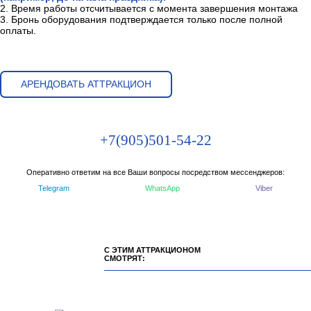
- УСЛОВИЕ: Только по договору
ВАЖНО ЗНАТЬ:
1. ПРОСТОЙ ОБОРУДОВАНИЯ — 500 ₽/час. Это время, когда
оборудование уже установлено, но ещё не используется
(например, до начала праздника).
2. Время работы отсчитывается с момента завершения монтажа
3. Бронь оборудования подтверждается только после полной
оплаты.
АРЕНДОВАТЬ АТТРАКЦИОН
+7(905)501-54-22
Оперативно ответим на все Ваши вопросы посредством мессенджеров:
Telegram
WhatsApp
Viber