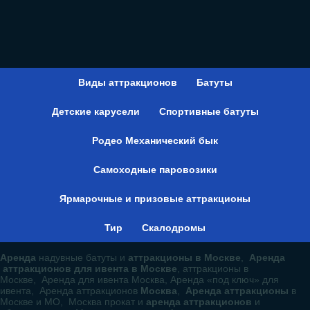
Виды аттракционов
Батуты
Детские карусели
Спортивные батуты
Родео Механический бык
Самоходные паровозики
Ярмарочные и призовые аттракционы
Тир
Скалодромы
Аренда
надувные батуты и
аттракционы в Москве
,
Аренда
аттракционов для ивента в Москве
, аттракционы в
Москве, Аренда для ивента Москва, Аренда «под ключ» для
ивента, Аренда аттракционов
Москва
,
Аренда аттракционы
в
Москве и МО, Москва прокат и
аренда аттракционов
и