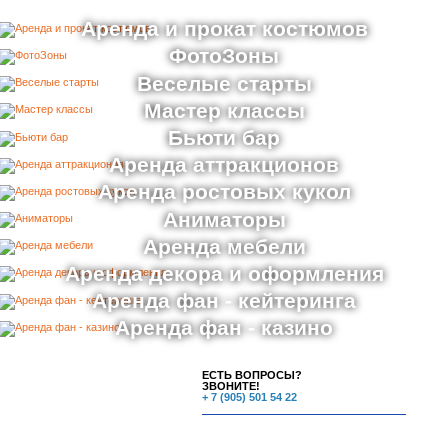
Аренда и прокат костюмов
ФотоЗоны
Веселые старты
Мастер классы
Бьюти бар
Аренда аттракционов
Аренда ростовых кукол
Аниматоры
Аренда мебели
Аренда декора и оформления
Аренда фан - кейтеринга
Аренда фан - казино
ЕСТЬ ВОПРОСЫ?
ЗВОНИТЕ!
+ 7 (905) 501 54 22