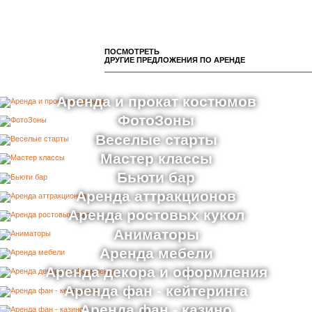
ПОСМОТРЕТЬ
ДРУГИЕ ПРЕДЛОЖЕНИЯ ПО АРЕНДЕ
Аренда и прокат костюмов
ФотоЗоны
Веселые старты
Мастер классы
Бьюти бар
Аренда аттракционов
Аренда ростовых кукол
Аниматоры
Аренда мебели
Аренда декора и оформления
Аренда фан - кейтеринга
Аренда фан - казино