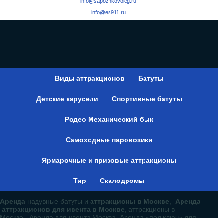
info@sapozhkovoleg.ru
info@es911.ru
Виды аттракционов
Батуты
Детские карусели
Спортивные батуты
Родео Механический бык
Самоходные паровозики
Ярмарочные и призовые аттракционы
Тир
Скалодромы
Аренда
надувные батуты и
аттракционы в Москве
,
Аренда
аттракционов для ивента в Москве
, аттракционы в
Москве, Аренда для ивента Москва, Аренда «под ключ» для