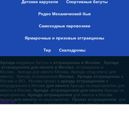
Детские карусели
Спортивные батуты
Родео Механический бык
Самоходные паровозики
Ярмарочные и призовые аттракционы
Тир
Скалодромы
Аренда
надувные батуты и
аттракционы в Москве
,
Аренда
аттракционов для ивента в Москве
, аттракционы в
Москве, Аренда для ивента Москва, Аренда «под ключ» для
ивента, Аренда аттракционов
Москва
,
Аренда аттракционы
в
Москве и МО, Москва прокат и
аренда аттракционов
и
оборудования в Москве
для ивента
Аренда на мероприятие для
ивента в Москве,
Аренда аттракционов для ивента
Аренда на
мероприятие
Аренда аттракционов
для ивента в Москве
прокат
для ивента
на мероприятие.
Прокат аттракционов
для
Sign in
ивента в Москве Прокат
аттракционов для ивента
мероприятие
для ивента в Москве.
Прокат аттракционов для ивента.
Прокат аттракционов
мероприятие для ивента в Москве