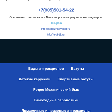
+7(905)501-54-22
Оперативно ответим на все Ваши вопросы посредством мессенджеров:
Telegram
info@sapozhkovoleg.ru
info@es911.ru
Виды аттракционов
Батуты
Детские карусели
Спортивные батуты
Родео Механический бык
Самоходные паровозики
Ярмарочные и призовые аттракционы