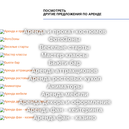
ПОСМОТРЕТЬ
ДРУГИЕ ПРЕДЛОЖЕНИЯ ПО АРЕНДЕ
Аренда и прокат костюмов
ФотоЗоны
Веселые старты
Мастер классы
Бьюти бар
Аренда аттракционов
Аренда ростовых кукол
Аниматоры
Аренда мебели
Аренда декора и оформления
Аренда фан - кейтеринга
Аренда фан - казино